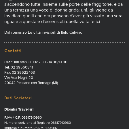
s'accendono tutte insieme sulle porte delle friggitorie, e da
una terrazza una voce di donna grida: uh!, gli viene da
invidiare quelli che ora pensano d'aver già vissuto una sera
uguale a questa e d'esser stati quella volta felici.
Dal romanzo Le città invisibili di Italo Calvino
Contatti
Orari: lun./ven. 8.30/12.30 - 14.00/18.00
Tel. 02 39560841
Fax. 02 39622463
Via Ada Negri, 20
20042 Pessano con Bornago (MI)
Dati Societari
Diòmira Travel srl
P.IVA / C.F. 06617910960
Numero iscrizione al Registro 06617910960
Impresa e numero REA MI-1903197