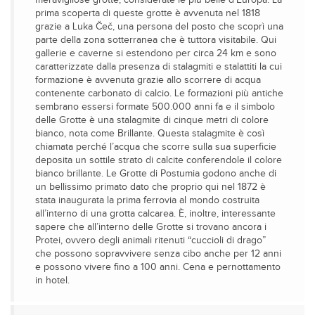
meravigliose grotte, considerate le più belle d’Europa. La
prima scoperta di queste grotte è avvenuta nel 1818
grazie a Luka Čeč, una persona del posto che scoprì una
parte della zona sotterranea che è tuttora visitabile. Qui
gallerie e caverne si estendono per circa 24 km e sono
caratterizzate dalla presenza di stalagmiti e stalattiti la cui
formazione è avvenuta grazie allo scorrere di acqua
contenente carbonato di calcio. Le formazioni più antiche
sembrano essersi formate 500.000 anni fa e il simbolo
delle Grotte è una stalagmite di cinque metri di colore
bianco, nota come Brillante. Questa stalagmite è così
chiamata perché l’acqua che scorre sulla sua superficie
deposita un sottile strato di calcite conferendole il colore
bianco brillante. Le Grotte di Postumia godono anche di
un bellissimo primato dato che proprio qui nel 1872 è
stata inaugurata la prima ferrovia al mondo costruita
all’interno di una grotta calcarea. È, inoltre, interessante
sapere che all’interno delle Grotte si trovano ancora i
Protei, ovvero degli animali ritenuti “cuccioli di drago”
che possono sopravvivere senza cibo anche per 12 anni
e possono vivere fino a 100 anni. Cena e pernottamento
in hotel.