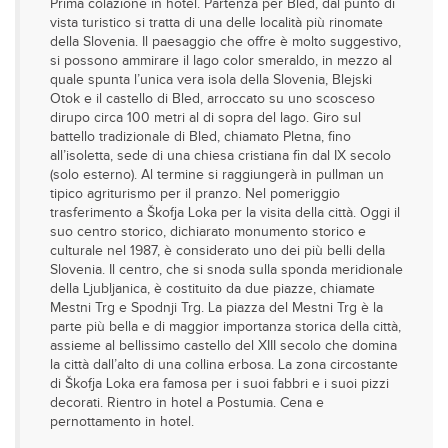
Prima colazione in hotel. Partenza per Bled, dal punto di
vista turistico si tratta di una delle località più rinomate
della Slovenia. Il paesaggio che offre è molto suggestivo,
si possono ammirare il lago color smeraldo, in mezzo al
quale spunta l’unica vera isola della Slovenia, Blejski
Otok e il castello di Bled, arroccato su uno scosceso
dirupo circa 100 metri al di sopra del lago. Giro sul
battello tradizionale di Bled, chiamato Pletna, fino
all’isoletta, sede di una chiesa cristiana fin dal IX secolo
(solo esterno). Al termine si raggiungerà in pullman un
tipico agriturismo per il pranzo. Nel pomeriggio
trasferimento a Škofja Loka per la visita della città. Oggi il
suo centro storico, dichiarato monumento storico e
culturale nel 1987, è considerato uno dei più belli della
Slovenia. Il centro, che si snoda sulla sponda meridionale
della Ljubljanica, è costituito da due piazze, chiamate
Mestni Trg e Spodnji Trg. La piazza del Mestni Trg è la
parte più bella e di maggior importanza storica della città,
assieme al bellissimo castello del XIII secolo che domina
la città dall’alto di una collina erbosa. La zona circostante
di Škofja Loka era famosa per i suoi fabbri e i suoi pizzi
decorati. Rientro in hotel a Postumia. Cena e
pernottamento in hotel.