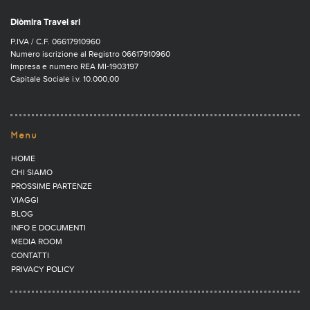
Diòmira Travel srl
P.IVA / C.F. 06617910960
Numero iscrizione al Registro 06617910960
Impresa e numero REA MI-1903197
Capitale Sociale i.v. 10.000,00
Menu
HOME
CHI SIAMO
PROSSIME PARTENZE
VIAGGI
BLOG
INFO E DOCUMENTI
MEDIA ROOM
CONTATTI
PRIVACY POLICY