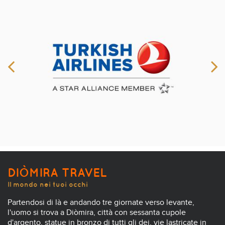
DIÒMIRA TRAVEL
Il mondo nei tuoi occhi
Partendosi di là e andando tre giornate verso levante,
l'uomo si trova a Diòmira, città con sessanta cupole
d'argento, statue in bronzo di tutti gli dei, vie lastricate in