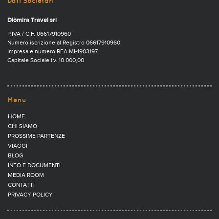
Dati Societari
Diòmira Travel srl
P.IVA / C.F. 06617910960
Numero iscrizione al Registro 06617910960
Impresa e numero REA MI-1903197
Capitale Sociale i.v. 10.000,00
Menu
HOME
CHI SIAMO
PROSSIME PARTENZE
VIAGGI
BLOG
INFO E DOCUMENTI
MEDIA ROOM
CONTATTI
PRIVACY POLICY