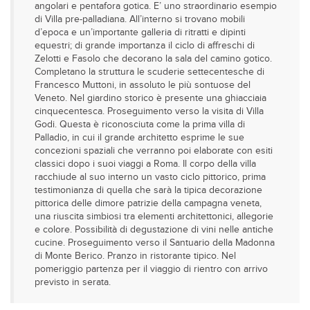
angolari e pentafora gotica. E’ uno straordinario esempio
di Villa pre-palladiana. All’interno si trovano mobili
d’epoca e un’importante galleria di ritratti e dipinti
equestri; di grande importanza il ciclo di affreschi di
Zelotti e Fasolo che decorano la sala del camino gotico.
Completano la struttura le scuderie settecentesche di
Francesco Muttoni, in assoluto le più sontuose del
Veneto. Nel giardino storico è presente una ghiacciaia
cinquecentesca. Proseguimento verso la visita di Villa
Godi. Questa è riconosciuta come la prima villa di
Palladio, in cui il grande architetto esprime le sue
concezioni spaziali che verranno poi elaborate con esiti
classici dopo i suoi viaggi a Roma. Il corpo della villa
racchiude al suo interno un vasto ciclo pittorico, prima
testimonianza di quella che sarà la tipica decorazione
pittorica delle dimore patrizie della campagna veneta,
una riuscita simbiosi tra elementi architettonici, allegorie
e colore. Possibilità di degustazione di vini nelle antiche
cucine. Proseguimento verso il Santuario della Madonna
di Monte Berico. Pranzo in ristorante tipico. Nel
pomeriggio partenza per il viaggio di rientro con arrivo
previsto in serata.