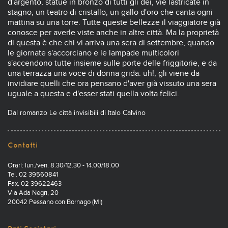
d'argento, statue in bronzo di tutti gli dei, vie lastricate in
stagno, un teatro di cristallo, un gallo d'oro che canta ogni
mattina su una torre. Tutte queste bellezze il viaggiatore già
conosce per averle viste anche in altre città. Ma la proprietà
di questa è che chi vi arriva una sera di settembre, quando
le giornate s'accorciano e le lampade multicolori
s'accendono tutte insieme sulle porte delle friggitorie, e da
una terrazza una voce di donna grida: uh!, gli viene da
invidiare quelli che ora pensano d'aver già vissuto una sera
uguale a questa e d'esser stati quella volta felici.
Dal romanzo Le città invisibili di Italo Calvino
Contatti
Orari: lun./ven. 8.30/12.30 - 14.00/18.00
Tel. 02 39560841
Fax. 02 39622463
Via Ada Negri, 20
20042 Pessano con Bornago (MI)