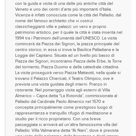
con la guida e visita di una delle più antiche città del
Veneto e uno dei centri d’arte più importanti d’Italia.
Vicenza è infatti conosciuta come la città del Palladio, dal
nome del famoso architetto che vi costruì
classicheggianti ville e palazzi: un vero e proprio
patrimonio artistico, per il quale la città è stata inserita nel
1994 tra i Patrimoni dell’umanità dell’UNESCO. La visita
comincerà da Piazza dei Signori, la piazza principale del
centro storico; in essa si trova la Basilica Palladiana e la
Loggia del Capitano. Situata ad un livello più basso di
Piazza dei Signori, incontriamo Piazza delle Erbe, la Torre
del tormento, Piazza Duomo e della cattedrale cittadina.
La visita proseguirà verso Piazza Matteotti, nella quale si
trovano il Palazzo Chiericati, il Teatro Olimpico, ove è
prevista una visita guidata degli interni. Pranzo in
ristorante. Nel pomeriggio visita agli esterni di Villa
Almerico – Capra detta “La Rotonda”, commissionata al
Palladio dal Cardinale Paolo Almerico nel 1570 e
concepita principalmente come prestigioso luogo di
rappresentanza e tranquillo rifugio di meditazione e
studio per il ricco proprietario. Con una breve
passeggiata si arriverà ad un’altra famosissima villa del
Palladio: Villa Valmarana detta “Ai Nani”, dove è prevista