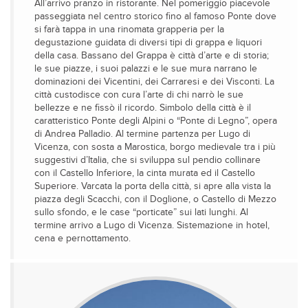
All’arrivo pranzo in ristorante. Nel pomeriggio piacevole
passeggiata nel centro storico fino al famoso Ponte dove
si farà tappa in una rinomata grapperia per la
degustazione guidata di diversi tipi di grappa e liquori
della casa. Bassano del Grappa è città d’arte e di storia;
le sue piazze, i suoi palazzi e le sue mura narrano le
dominazioni dei Vicentini, dei Carraresi e dei Visconti. La
città custodisce con cura l’arte di chi narrò le sue
bellezze e ne fissò il ricordo. Simbolo della città è il
caratteristico Ponte degli Alpini o “Ponte di Legno”, opera
di Andrea Palladio. Al termine partenza per Lugo di
Vicenza, con sosta a Marostica, borgo medievale tra i più
suggestivi d’Italia, che si sviluppa sul pendio collinare
con il Castello Inferiore, la cinta murata ed il Castello
Superiore. Varcata la porta della città, si apre alla vista la
piazza degli Scacchi, con il Doglione, o Castello di Mezzo
sullo sfondo, e le case “porticate” sui lati lunghi. Al
termine arrivo a Lugo di Vicenza. Sistemazione in hotel,
cena e pernottamento.