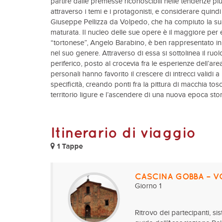
partire dalle premesse riconoscibili nelle tendenze pi
attraverso i temi e i protagonisti, e considerare quind
Giuseppe Pellizza da Volpedo, che ha compiuto la sua pa
maturata. Il nucleo delle sue opere è il maggiore per 
“tortonese”, Angelo Barabino, è ben rappresentato in un
nel suo genere. Attraverso di essa si sottolinea il r
periferico, posto al crocevia fra le esperienze dell’a
personali hanno favorito il crescere di intrecci validi 
specificità, creando ponti fra la pittura di macchia tos
territorio ligure e l’ascendere di una nuova epoca stori
Itinerario di viaggio
1 Tappe
CASCINA GOBBA – V
Giorno 1
Ritrovo dei partecipanti, s