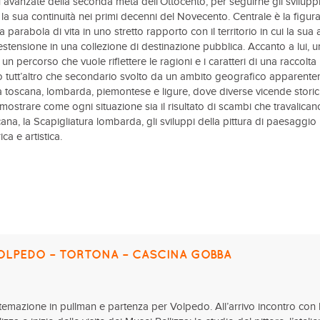
ù avanzate della seconda metà dell’Ottocento, per seguirne gli svilupp
i la sua continuità nei primi decenni del Novecento. Centrale è la figura
rabola di vita in uno stretto rapporto con il territorio in cui la sua 
estensione in una collezione di destinazione pubblica. Accanto a lui, u
 percorso che vuole riflettere le ragioni e i caratteri di una raccolta
uolo tutt’altro che secondario svolto da un ambito geografico apparent
rea toscana, lombarda, piemontese e ligure, dove diverse vicende stori
a mostrare come ogni situazione sia il risultato di scambi che travalican
cana, la Scapigliatura lombarda, gli sviluppi della pittura di paesaggio 
ca e artistica.
OLPEDO – TORTONA – CASCINA GOBBA
istemazione in pullman e partenza per Volpedo. All’arrivo incontro con 