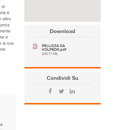
i
 di
arte è
n altro
 unica
Download
emente
che e
o la sua
PELLIZZA DA
nel
VOLPEDO.pdf
(242.77 KB)
Condividi
Su
la