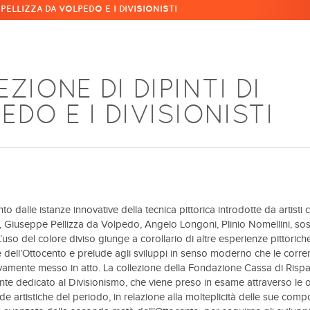
I PELLIZZA DA VOLPEDO E I DIVISIONISTI
ZIONE DI DIPINTI DI
EDO E I DIVISIONISTI
to dalle istanze innovative della tecnica pittorica introdotte da artisti
, Giuseppe Pellizza da Volpedo, Angelo Longoni, Plinio Nomellini, sos
’uso del colore diviso giunge a corollario di altre esperienze pittorich
e dell’Ottocento e prelude agli sviluppi in senso moderno che le corren
vamente messo in atto. La collezione della Fondazione Cassa di Rispa
nte dedicato al Divisionismo, che viene preso in esame attraverso le 
de artistiche del periodo, in relazione alla molteplicità delle sue comp