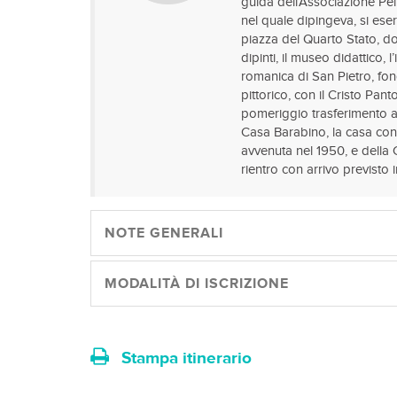
guida dell’Associazione Pelliz
nel quale dipingeva, si ese
piazza del Quarto Stato, dov
dipinti, il museo didattico, 
romanica di San Pietro, fond
pittorico, con il Cristo Pant
pomeriggio trasferimento a 
Casa Barabino, la casa con 
avvenuta nel 1950, e della 
rientro con arrivo previsto i
NOTE GENERALI
MODALITÀ DI ISCRIZIONE
Stampa itinerario