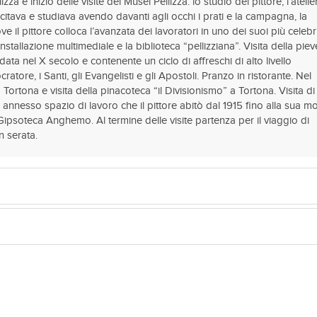
za e inizio delle visite dei Musei Pellizza: lo studio del pittore, l’atelie
rcitava e studiava avendo davanti agli occhi i prati e la campagna, la
e il pittore colloca l’avanzata dei lavoratori in uno dei suoi più celebr
l’installazione multimediale e la biblioteca “pellizziana”. Visita della piev
ata nel X secolo e contenente un ciclo di affreschi di alto livello
ocratore, i Santi, gli Evangelisti e gli Apostoli. Pranzo in ristorante. Nel
Tortona e visita della pinacoteca “il Divisionismo” a Tortona. Visita di
annesso spazio di lavoro che il pittore abitò dal 1915 fino alla sua m
Gipsoteca Anghemo. Al termine delle visite partenza per il viaggio di
n serata.