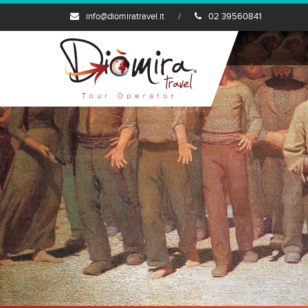
info@diomiratravel.it
02 39560841