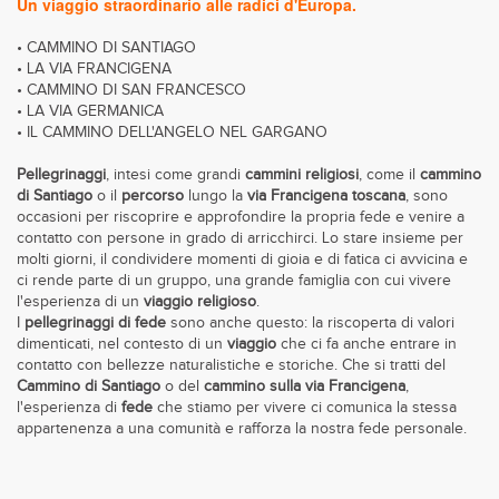
Un viaggio straordinario alle radici d'Europa.
• CAMMINO DI SANTIAGO
• LA VIA FRANCIGENA
• CAMMINO DI SAN FRANCESCO
• LA VIA GERMANICA
• IL CAMMINO DELL'ANGELO NEL GARGANO
Pellegrinaggi
, intesi come grandi
cammini religiosi
, come il
cammino
di Santiago
o il
percorso
lungo la
via Francigena toscana
, sono
occasioni per riscoprire e approfondire la propria fede e venire a
contatto con persone in grado di arricchirci. Lo stare insieme per
molti giorni, il condividere momenti di gioia e di fatica ci avvicina e
ci rende parte di un gruppo, una grande famiglia con cui vivere
l'esperienza di un
viaggio religioso
.
I
pellegrinaggi di fede
sono anche questo: la riscoperta di valori
dimenticati, nel contesto di un
viaggio
che ci fa anche entrare in
contatto con bellezze naturalistiche e storiche. Che si tratti del
Cammino di Santiago
o del
cammino sulla via Francigena
,
l'esperienza di
fede
che stiamo per vivere ci comunica la stessa
appartenenza a una comunità e rafforza la nostra fede personale.