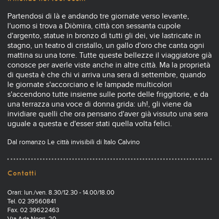
Partendosi di là e andando tre giornate verso levante,
l'uomo si trova a Diòmira, città con sessanta cupole
d'argento, statue in bronzo di tutti gli dei, vie lastricate in
stagno, un teatro di cristallo, un gallo d'oro che canta ogni
mattina su una torre. Tutte queste bellezze il viaggiatore già
conosce per averle viste anche in altre città. Ma la proprietà
di questa è che chi vi arriva una sera di settembre, quando
le giornate s'accorciano e le lampade multicolori
s'accendono tutte insieme sulle porte delle friggitorie, e da
una terrazza una voce di donna grida: uh!, gli viene da
invidiare quelli che ora pensano d'aver già vissuto una sera
uguale a questa e d'esser stati quella volta felici.
Dal romanzo Le città invisibili di Italo Calvino
Contatti
Orari: lun./ven. 8.30/12.30 - 14.00/18.00
Tel. 02 39560841
Fax. 02 39622463