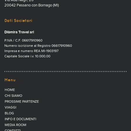
Via Ada Negri, 20
20042 Pessano con Bornago (MI)
Dati Societari
Diòmira Travel srl
P.IVA / C.F. 06617910960
Numero iscrizione al Registro 06617910960
Impresa e numero REA MI-1903197
Capitale Sociale i.v. 10.000,00
Menu
HOME
CHI SIAMO
PROSSIME PARTENZE
VIAGGI
BLOG
INFO E DOCUMENTI
MEDIA ROOM