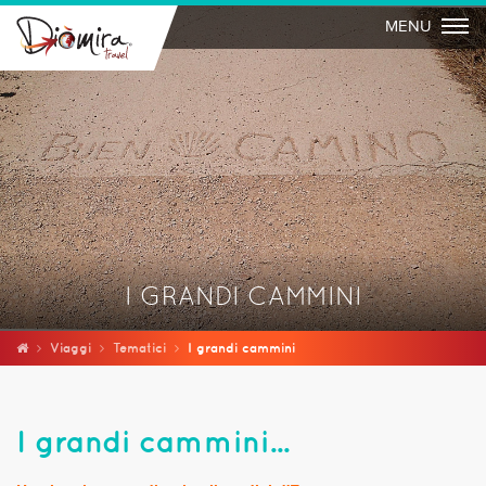
Togg
MENU
I GRANDI CAMMINI
Viaggi
Tematici
I grandi cammini
I grandi cammini
...