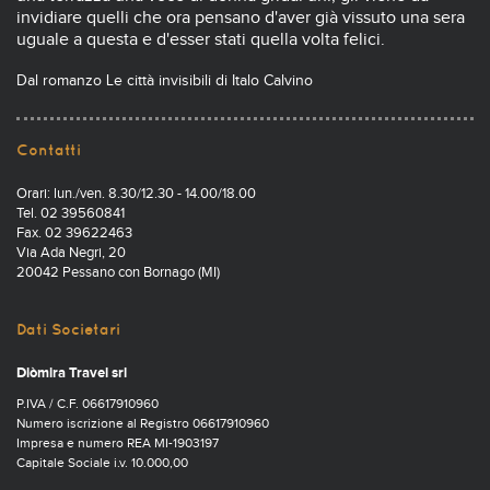
invidiare quelli che ora pensano d'aver già vissuto una sera
uguale a questa e d'esser stati quella volta felici.
Dal romanzo Le città invisibili di Italo Calvino
Contatti
Orari: lun./ven. 8.30/12.30 - 14.00/18.00
Tel. 02 39560841
Fax. 02 39622463
Via Ada Negri, 20
20042 Pessano con Bornago (MI)
Dati Societari
Diòmira Travel srl
P.IVA / C.F. 06617910960
Numero iscrizione al Registro 06617910960
Impresa e numero REA MI-1903197
Capitale Sociale i.v. 10.000,00