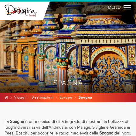
Togg
MENU
SPAGNA
Viaggi
Destinazioni
Europa
Spagna
La
Spagna
è un mosaico di città in grado di mostrarti la bellezza di
luoghi diversi: si va dall’Andalusia, con Malaga, Siviglia e Granada ai
Paesi Baschi, per scoprire le radici medievali della
Spagna
del nord.