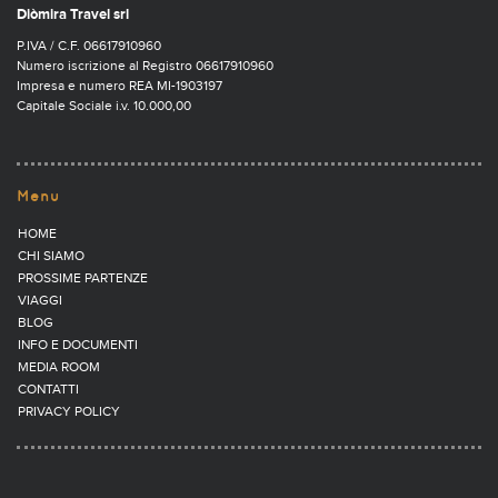
Diòmira Travel srl
P.IVA / C.F. 06617910960
Numero iscrizione al Registro 06617910960
Impresa e numero REA MI-1903197
Capitale Sociale i.v. 10.000,00
Menu
HOME
CHI SIAMO
PROSSIME PARTENZE
VIAGGI
BLOG
INFO E DOCUMENTI
MEDIA ROOM
CONTATTI
PRIVACY POLICY