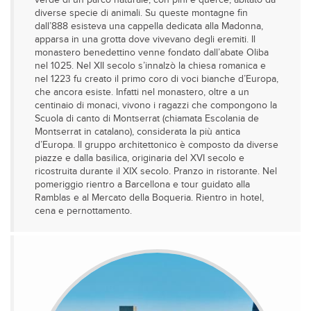
verde di un parco naturale, con pini e querce, abitato da
diverse specie di animali. Su queste montagne fin
dall’888 esisteva una cappella dedicata alla Madonna,
apparsa in una grotta dove vivevano degli eremiti. Il
monastero benedettino venne fondato dall’abate Oliba
nel 1025. Nel XII secolo s’innalzò la chiesa romanica e
nel 1223 fu creato il primo coro di voci bianche d’Europa,
che ancora esiste. Infatti nel monastero, oltre a un
centinaio di monaci, vivono i ragazzi che compongono la
Scuola di canto di Montserrat (chiamata Escolania de
Montserrat in catalano), considerata la più antica
d’Europa. Il gruppo architettonico è composto da diverse
piazze e dalla basilica, originaria del XVI secolo e
ricostruita durante il XIX secolo. Pranzo in ristorante. Nel
pomeriggio rientro a Barcellona e tour guidato alla
Ramblas e al Mercato della Boqueria. Rientro in hotel,
cena e pernottamento.