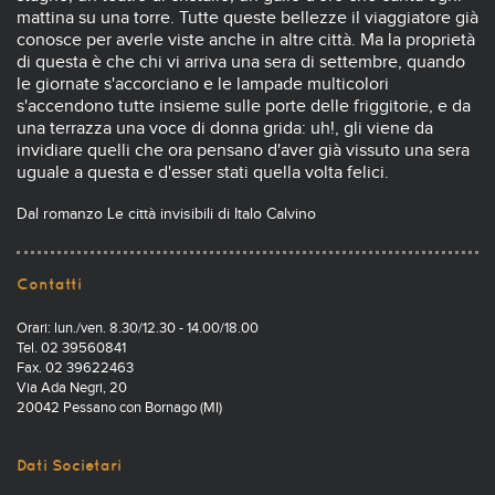
mattina su una torre. Tutte queste bellezze il viaggiatore già
conosce per averle viste anche in altre città. Ma la proprietà
di questa è che chi vi arriva una sera di settembre, quando
le giornate s'accorciano e le lampade multicolori
s'accendono tutte insieme sulle porte delle friggitorie, e da
una terrazza una voce di donna grida: uh!, gli viene da
invidiare quelli che ora pensano d'aver già vissuto una sera
uguale a questa e d'esser stati quella volta felici.
Dal romanzo Le città invisibili di Italo Calvino
Contatti
Orari: lun./ven. 8.30/12.30 - 14.00/18.00
Tel. 02 39560841
Fax. 02 39622463
Via Ada Negri, 20
20042 Pessano con Bornago (MI)
Dati Societari