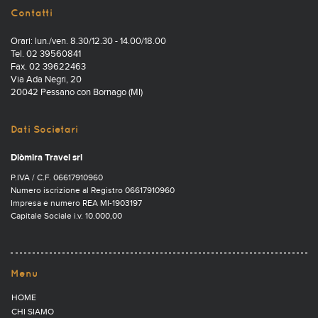
Contatti
Orari: lun./ven. 8.30/12.30 - 14.00/18.00
Tel. 02 39560841
Fax. 02 39622463
Via Ada Negri, 20
20042 Pessano con Bornago (MI)
Dati Societari
Diòmira Travel srl
P.IVA / C.F. 06617910960
Numero iscrizione al Registro 06617910960
Impresa e numero REA MI-1903197
Capitale Sociale i.v. 10.000,00
Menu
HOME
CHI SIAMO