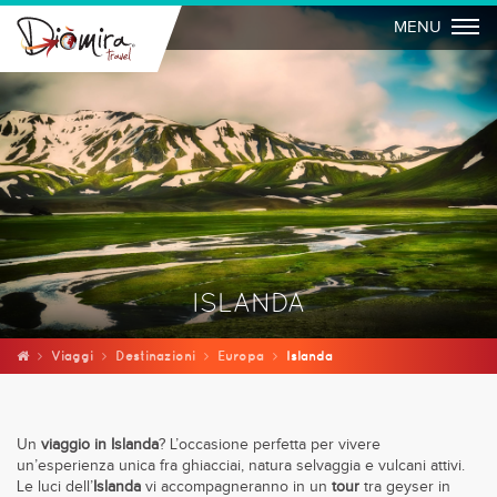
Togg
MENU
ISLANDA
Viaggi
Destinazioni
Europa
Islanda
Un
viaggio in Islanda
? L’occasione perfetta per vivere
un’esperienza unica fra ghiacciai, natura selvaggia e vulcani attivi.
Le luci dell’
Islanda
vi accompagneranno in un
tour
tra geyser in