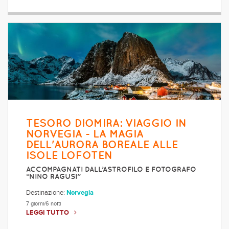
TESORO DIOMIRA: VIAGGIO IN
NORVEGIA - LA MAGIA
DELL'AURORA BOREALE ALLE
ISOLE LOFOTEN
ACCOMPAGNATI DALL’ASTROFILO E FOTOGRAFO
“NINO RAGUSI”
Destinazione:
Norvegia
7 giorni/6 notti
LEGGI TUTTO