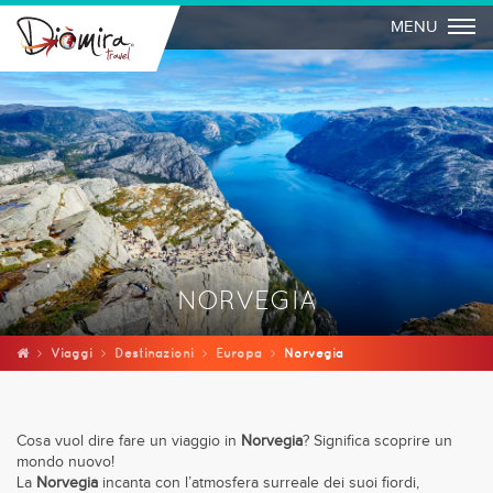
Togg
MENU
NORVEGIA
Viaggi
Destinazioni
Europa
Norvegia
Cosa vuol dire fare un viaggio in
Norvegia
? Significa scoprire un
mondo nuovo!
La
Norvegia
incanta con l’atmosfera surreale dei suoi fiordi,