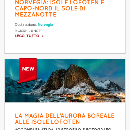
NORVEGIA: ISOLE LOFOTEN E
CAPO-NORD IL SOLE DI
MEZZANOTTE
Destinazione:
Norvegia
9 GIORNI / 8 NOTTI
LEGGI TUTTO
LA MAGIA DELL’AURORA BOREALE
ALLE ISOLE LOFOTEN
ACCOMPAGNATI DALL’ASTROFILO E FOTOGRAFO