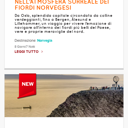
NELL’ATMOSFERA SURREALE DEI
FIORDI NORVEGESI
Da Oslo, splendida capitale circondata da colline
verdeggianti, fino a Bergen, Ålesund e
Lillehammer, un viaggio per vivere l’emozione di
navigare all’interno dei fiordi più belli del Paese,
vere e proprie meraviglie del nord.
Destinazione:
Norvegia
8 Giorni/7 Notti
LEGGI TUTTO