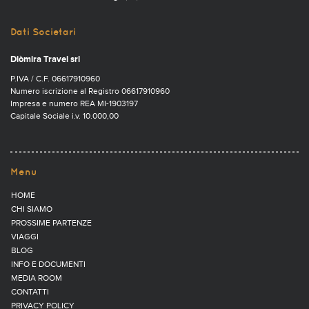
Dati Societari
Diòmira Travel srl
P.IVA / C.F. 06617910960
Numero iscrizione al Registro 06617910960
Impresa e numero REA MI-1903197
Capitale Sociale i.v. 10.000,00
Menu
HOME
CHI SIAMO
PROSSIME PARTENZE
VIAGGI
BLOG
INFO E DOCUMENTI
MEDIA ROOM
CONTATTI
PRIVACY POLICY