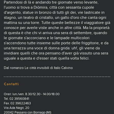
Partendosi di là e andando tre giornate verso levante,
l'uomo si trova a Diòmira, città con sessanta cupole
d'argento, statue in bronzo di tutti gli dei, vie lastricate in
stagno, un teatro di cristallo, un gallo d'oro che canta ogni
mattina su una torre. Tutte queste bellezze il viaggiatore già
conosce per averle viste anche in altre città. Ma la proprietà
di questa è che chi vi arriva una sera di settembre, quando
le giornate s'accorciano e le lampade multicolori
s'accendono tutte insieme sulle porte delle friggitorie, e da
una terrazza una voce di donna grida: uh!, gli viene da
invidiare quelli che ora pensano d'aver già vissuto una sera
uguale a questa e d'esser stati quella volta felici.
Dal romanzo Le città invisibili di Italo Calvino
Contatti
Orari: lun./ven. 8.30/12.30 - 14.00/18.00
Tel. 02 39560841
Fax. 02 39622463
Via Ada Negri, 20
20042 Pessano con Bornago (MI)