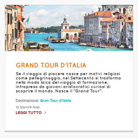
GRAND TOUR D’ITALIA
Se il viaggio di piacere nasce per motivi religiosi
come pellegrinaggio, nel Settecento si trasforma
nella moda laica del viaggio di formazione,
intrapreso da giovani aristocratici curiosi di
scoprire il mondo. Nasce il "Grand Tour".
Destinazione:
Gran Tour d'Italia
10 Giorni/9 Notti
LEGGI TUTTO