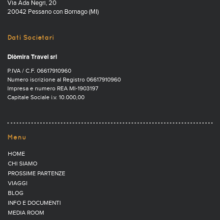
Via Ada Negri, 20
20042 Pessano con Bornago (MI)
Dati Societari
Diòmira Travel srl
P.IVA / C.F. 06617910960
Numero iscrizione al Registro 06617910960
Impresa e numero REA MI-1903197
Capitale Sociale i.v. 10.000,00
Menu
HOME
CHI SIAMO
PROSSIME PARTENZE
VIAGGI
BLOG
INFO E DOCUMENTI
MEDIA ROOM