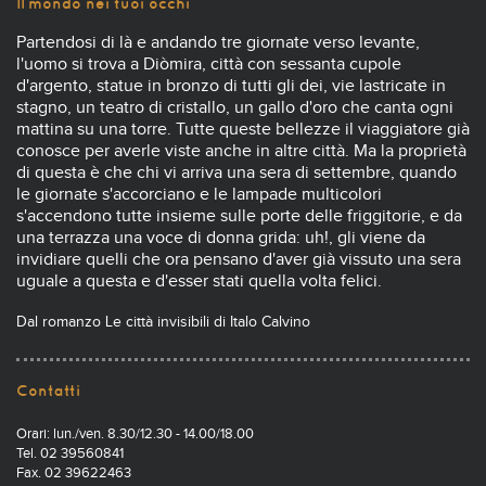
Il mondo nei tuoi occhi
Partendosi di là e andando tre giornate verso levante,
l'uomo si trova a Diòmira, città con sessanta cupole
d'argento, statue in bronzo di tutti gli dei, vie lastricate in
stagno, un teatro di cristallo, un gallo d'oro che canta ogni
mattina su una torre. Tutte queste bellezze il viaggiatore già
conosce per averle viste anche in altre città. Ma la proprietà
di questa è che chi vi arriva una sera di settembre, quando
le giornate s'accorciano e le lampade multicolori
s'accendono tutte insieme sulle porte delle friggitorie, e da
una terrazza una voce di donna grida: uh!, gli viene da
invidiare quelli che ora pensano d'aver già vissuto una sera
uguale a questa e d'esser stati quella volta felici.
Dal romanzo Le città invisibili di Italo Calvino
Contatti
Orari: lun./ven. 8.30/12.30 - 14.00/18.00
Tel. 02 39560841
Fax. 02 39622463