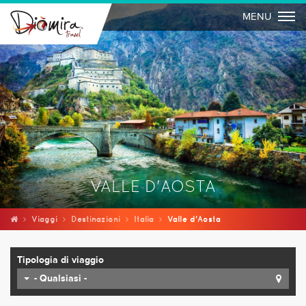
Togg
MENU
VALLE D'AOSTA
Viaggi
Destinazioni
Italia
Valle d'Aosta
Tipologia di viaggio
- Qualsiasi -