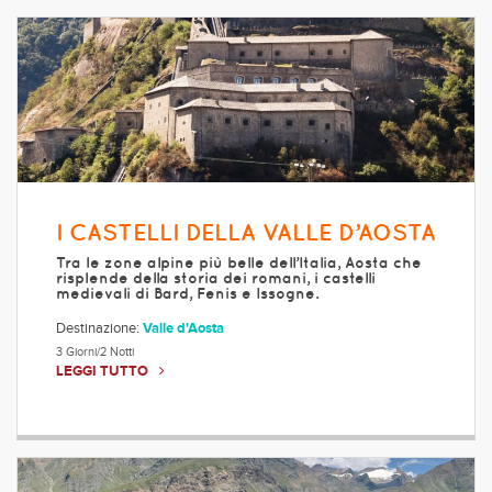
I CASTELLI DELLA VALLE D’AOSTA
Tra le zone alpine più belle dell’Italia, Aosta che
risplende della storia dei romani, i castelli
medievali di Bard, Fenis e Issogne.
Destinazione:
Valle d'Aosta
3 Giorni/2 Notti
LEGGI TUTTO