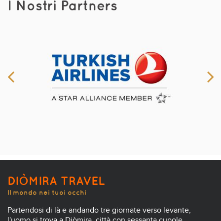
I Nostri Partners
DIÒMIRA TRAVEL
Il mondo nei tuoi occhi
Partendosi di là e andando tre giornate verso levante,
l'uomo si trova a Diòmira, città con sessanta cupole