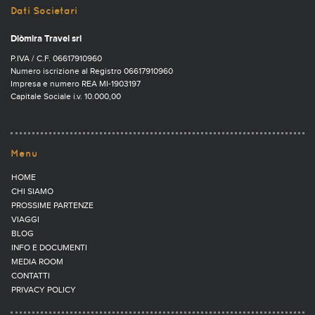
Dati Societari
Diòmira Travel srl
P.IVA / C.F. 06617910960
Numero iscrizione al Registro 06617910960
Impresa e numero REA MI-1903197
Capitale Sociale i.v. 10.000,00
Menu
HOME
CHI SIAMO
PROSSIME PARTENZE
VIAGGI
BLOG
INFO E DOCUMENTI
MEDIA ROOM
CONTATTI
PRIVACY POLICY