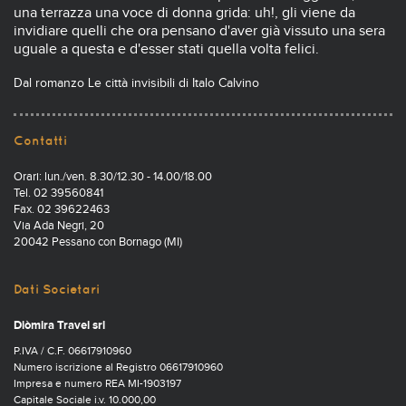
una terrazza una voce di donna grida: uh!, gli viene da
invidiare quelli che ora pensano d'aver già vissuto una sera
uguale a questa e d'esser stati quella volta felici.
Dal romanzo Le città invisibili di Italo Calvino
Contatti
Orari: lun./ven. 8.30/12.30 - 14.00/18.00
Tel. 02 39560841
Fax. 02 39622463
Via Ada Negri, 20
20042 Pessano con Bornago (MI)
Dati Societari
Diòmira Travel srl
P.IVA / C.F. 06617910960
Numero iscrizione al Registro 06617910960
Impresa e numero REA MI-1903197
Capitale Sociale i.v. 10.000,00