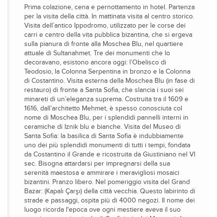
Prima colazione, cena e pernottamento in hotel. Partenza
per la visita della città. In mattinata visita al centro storico.
Visita dell’antico Ippodromo, utilizzato per le corse dei
carri e centro della vita pubblica bizantina, che si ergeva
sulla pianura di fronte alla Moschea Blu, nel quartiere
attuale di Sultanahmet. Tre dei monumenti che lo
decoravano, esistono ancora oggi: l’Obelisco di
Teodosio, la Colonna Serpentina in bronzo e la Colonna
di Costantino. Visita esterna della Moschea Blu (in fase di
restauro) di fronte a Santa Sofia, che slancia i suoi sei
minareti di un’eleganza suprema. Costruita tra il 1609 e
1616, dall’architetto Mehmet, è spesso conosciuta col
nome di Moschea Blu, per i splendidi pannelli interni in
ceramiche di Iznik blu e bianche. Visita del Museo di
Santa Sofia: la basilica di Santa Sofia è indubbiamente
uno dei più splendidi monumenti di tutti i tempi, fondata
da Costantino il Grande e ricostruita da Giustiniano nel VI
sec. Bisogna attardarsi per impregnarsi della sua
serenità maestosa e ammirare i meravigliosi mosaici
bizantini. Pranzo libero. Nel pomeriggio visita del Grand
Bazar: (Kapalı Çarşı) della città vecchia. Questo labirinto di
strade e passaggi, ospita più di 4000 negozi. II nome dei
luogo ricorda l'epoca ove ogni mestiere aveva il suo