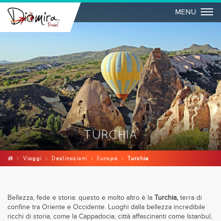
Togg
MENU
TURCHIA
Viaggi
Destinazioni
Europa
Turchia
Bellezza, fede e storia: questo e molto altro è la
Turchia,
terra di
confine tra Oriente e Occidente.
Luoghi dalla bellezza incredibile
ricchi di storia, come la Cappadocia, città affascinanti come Istanbul,