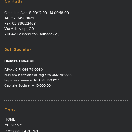
Contatti
Orari: lun./ven. 8.30/12.30 - 14.00/18.00
Tel. 02 39560841
Fax. 02 39622463
Via Ada Negri, 20
20042 Pessano con Bornago (MI)
Dati Societari
Diòmira Travel srl
P.IVA / C.F. 06617910960
Numero iscrizione al Registro 06617910960
Impresa e numero REA MI-1903197
Capitale Sociale i.v. 10.000,00
Menu
HOME
CHI SIAMO
PROSSIME PARTENZE