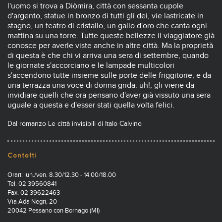
l'uomo si trova a Diòmira, città con sessanta cupole
d'argento, statue in bronzo di tutti gli dei, vie lastricate in
stagno, un teatro di cristallo, un gallo d'oro che canta ogni
mattina su una torre. Tutte queste bellezze il viaggiatore già
conosce per averle viste anche in altre città. Ma la proprietà
di questa è che chi vi arriva una sera di settembre, quando
le giornate s'accorciano e le lampade multicolori
s'accendono tutte insieme sulle porte delle friggitorie, e da
una terrazza una voce di donna grida: uh!, gli viene da
invidiare quelli che ora pensano d'aver già vissuto una sera
uguale a questa e d'esser stati quella volta felici.
Dal romanzo Le città invisibili di Italo Calvino
Contatti
Orari: lun./ven. 8.30/12.30 - 14.00/18.00
Tel. 02 39560841
Fax. 02 39622463
Via Ada Negri, 20
20042 Pessano con Bornago (MI)