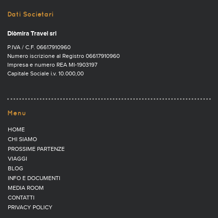
Dati Societari
Diòmira Travel srl
P.IVA / C.F. 06617910960
Numero iscrizione al Registro 06617910960
Impresa e numero REA MI-1903197
Capitale Sociale i.v. 10.000,00
Menu
HOME
CHI SIAMO
PROSSIME PARTENZE
VIAGGI
BLOG
INFO E DOCUMENTI
MEDIA ROOM
CONTATTI
PRIVACY POLICY