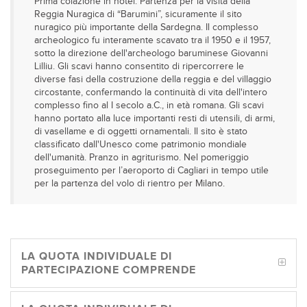
Prima colazione in hotel. Partenza per la visita della
Reggia Nuragica di “Barumini”, sicuramente il sito
nuragico più importante della Sardegna. Il complesso
archeologico fu interamente scavato tra il 1950 e il 1957,
sotto la direzione dell'archeologo baruminese Giovanni
Lilliu. Gli scavi hanno consentito di ripercorrere le
diverse fasi della costruzione della reggia e del villaggio
circostante, confermando la continuità di vita dell'intero
complesso fino al I secolo a.C., in età romana. Gli scavi
hanno portato alla luce importanti resti di utensili, di armi,
di vasellame e di oggetti ornamentali. Il sito è stato
classificato dall'Unesco come patrimonio mondiale
dell'umanità. Pranzo in agriturismo. Nel pomeriggio
proseguimento per l’aeroporto di Cagliari in tempo utile
per la partenza del volo di rientro per Milano.
LA QUOTA INDIVIDUALE DI
PARTECIPAZIONE COMPRENDE