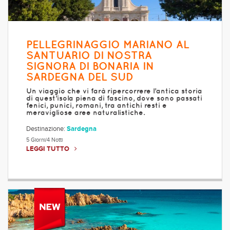
PELLEGRINAGGIO MARIANO AL
SANTUARIO DI NOSTRA
SIGNORA DI BONARIA IN
SARDEGNA DEL SUD
Un viaggio che vi farà ripercorrere l’antica storia
di quest’isola piena di fascino, dove sono passati
fenici, punici, romani, tra antichi resti e
meravigliose aree naturalistiche.
Destinazione:
Sardegna
5 Giorni/4 Notti
LEGGI TUTTO