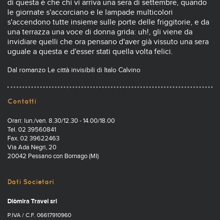
di questa è che chi vi arriva una sera di settembre, quando
le giornate s'accorciano e le lampade multicolori
s'accendono tutte insieme sulle porte delle friggitorie, e da
una terrazza una voce di donna grida: uh!, gli viene da
invidiare quelli che ora pensano d'aver già vissuto una sera
uguale a questa e d'esser stati quella volta felici.
Dal romanzo Le città invisibili di Italo Calvino
Contatti
Orari: lun./ven. 8.30/12.30 - 14.00/18.00
Tel. 02 39560841
Fax. 02 39622463
Via Ada Negri, 20
20042 Pessano con Bornago (MI)
Dati Societari
Diòmira Travel srl
P.IVA / C.F. 06617910960