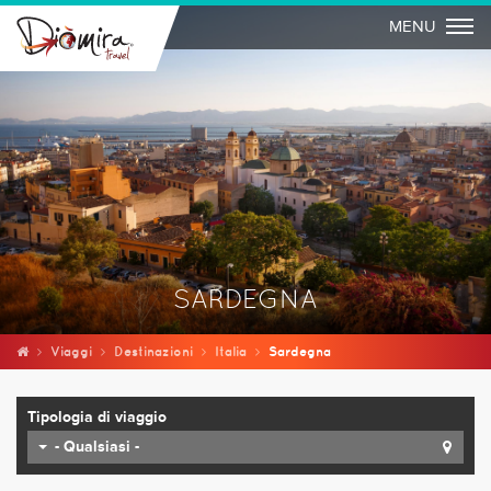
Togg
MENU
SARDEGNA
Viaggi
Destinazioni
Italia
Sardegna
Tipologia di viaggio
- Qualsiasi -