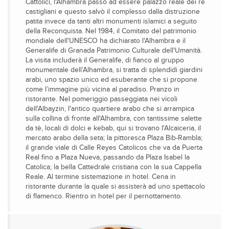
Cattolici, l'Alhambra passò ad essere palazzo reale dei re
castigliani e questo salvò il complesso dalla distruzione
patita invece da tanti altri monumenti islamici a seguito
della Reconquista. Nel 1984, il Comitato del patrimonio
mondiale dell'UNESCO ha dichiarato l'Alhambra e il
Generalife di Granada Patrimonio Culturale dell'Umanità.
La visita includerà il Generalife, di fianco al gruppo
monumentale dell’Alhambra, si tratta di splendidi giardini
arabi, uno spazio unico ed esuberante che si propone
come l’immagine più vicina al paradiso. Pranzo in
ristorante. Nel pomeriggio passeggiata nei vicoli
dell'Albayzin, l'antico quartiere arabo che si arrampica
sulla collina di fronte all'Alhambra, con tantissime salette
da tè, locali di dolci e kebab, qui si trovano l'Alcaiceria, il
mercato arabo della seta; la pittoresca Plaza Bib-Rambla;
il grande viale di Calle Reyes Catolicos che va da Puerta
Real fino a Plaza Nueva, passando da Plaza Isabel la
Catolica; la bella Cattedrale cristiana con la sua Cappella
Reale. Al termine sistemazione in hotel. Cena in
ristorante durante la quale si assisterà ad uno spettacolo
di flamenco. Rientro in hotel per il pernottamento.