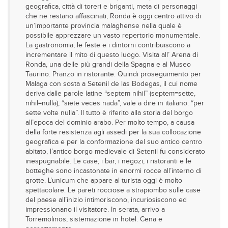
geografica, città di toreri e briganti, meta di personaggi
che ne restano affascinati, Ronda è oggi centro attivo di
un’importante provincia malaghense nella quale è
possibile apprezzare un vasto repertorio monumentale.
La gastronomia, le feste e i dintorni contribuiscono a
incrementare il mito di questo luogo. Visita all’ Arena di
Ronda, una delle più grandi della Spagna e al Museo
Taurino. Pranzo in ristorante. Quindi proseguimento per
Malaga con sosta a Setenil de las Bodegas, il cui nome
deriva dalle parole latine “septem nihil” (septem=sette,
nihil=nulla), “siete veces nada”, vale a dire in italiano: “per
sette volte nulla”. Il tutto è riferito alla storia del borgo
all’epoca del dominio arabo. Per molto tempo, a causa
della forte resistenza agli assedi per la sua collocazione
geografica e per la conformazione del suo antico centro
abitato, l’antico borgo medievale di Setenil fu considerato
inespugnabile. Le case, i bar, i negozi, i ristoranti e le
botteghe sono incastonate in enormi rocce all’interno di
grotte. L’unicum che appare al turista oggi è molto
spettacolare. Le pareti rocciose a strapiombo sulle case
del paese all’inizio intimoriscono, incuriosiscono ed
impressionano il visitatore. In serata, arrivo a
Torremolinos, sistemazione in hotel. Cena e