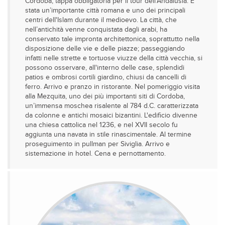
Cordoba, tappa obbligatoria per il tour dell’Andalusia. È
stata un’importante città romana e uno dei principali
centri dell'Islam durante il medioevo. La città, che
nell’antichità venne conquistata dagli arabi, ha
conservato tale impronta architettonica, soprattutto nella
disposizione delle vie e delle piazze; passeggiando
infatti nelle strette e tortuose viuzze della città vecchia, si
possono osservare, all'interno delle case, splendidi
patios e ombrosi cortili giardino, chiusi da cancelli di
ferro. Arrivo e pranzo in ristorante. Nel pomeriggio visita
alla Mezquita, uno dei più importanti siti di Cordoba,
un’immensa moschea risalente al 784 d.C. caratterizzata
da colonne e antichi mosaici bizantini. L'edificio divenne
una chiesa cattolica nel 1236, e nel XVII secolo fu
aggiunta una navata in stile rinascimentale. Al termine
proseguimento in pullman per Siviglia. Arrivo e
sistemazione in hotel. Cena e pernottamento.