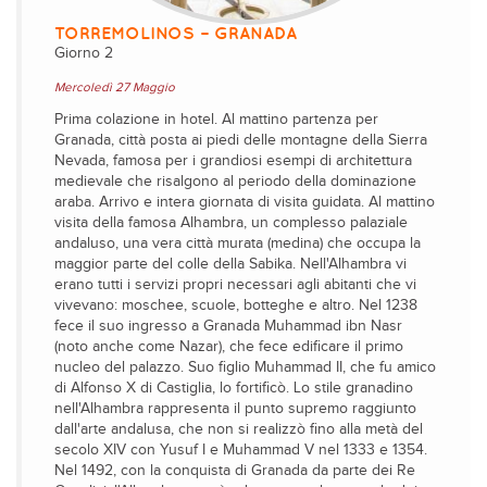
TORREMOLINOS – GRANADA
Giorno 2
Mercoledì 27 Maggio
Prima colazione in hotel. Al mattino partenza per
Granada, città posta ai piedi delle montagne della Sierra
Nevada, famosa per i grandiosi esempi di architettura
medievale che risalgono al periodo della dominazione
araba. Arrivo e intera giornata di visita guidata. Al mattino
visita della famosa Alhambra, un complesso palaziale
andaluso, una vera città murata (medina) che occupa la
maggior parte del colle della Sabika. Nell'Alhambra vi
erano tutti i servizi propri necessari agli abitanti che vi
vivevano: moschee, scuole, botteghe e altro. Nel 1238
fece il suo ingresso a Granada Muhammad ibn Nasr
(noto anche come Nazar), che fece edificare il primo
nucleo del palazzo. Suo figlio Muhammad II, che fu amico
di Alfonso X di Castiglia, lo fortificò. Lo stile granadino
nell'Alhambra rappresenta il punto supremo raggiunto
dall'arte andalusa, che non si realizzò fino alla metà del
secolo XIV con Yusuf I e Muhammad V nel 1333 e 1354.
Nel 1492, con la conquista di Granada da parte dei Re