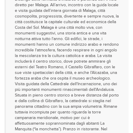
diretto per Malaga. All’arrivo, incontro con la guida locale
e visita guidata dell’intera giornata di Malaga, città
cosmopolita, progressista, divertente e sempre nuova, la
città costituisce la capitale culturale ed economica della
Costa del Sol. Malaga è una città molto viva, con
monumenti suggestivi, una storia antica e una vita
notturna attiva tutto l'anno. Gli edifici, le strade, i
monumenti hanno un comune indirizzo arabo e rendono
incredibile l'atmosfera, facendo respirare in ogni angolo
la mescolanza tra la cultura cattolica e araba. La visita
includerà il centro storico, dove potrete ammirare gli
esterni del Teatro Romano, il Castello Gibralfaro, con le
sue viste spettacolari della città, e anche l'Alcazaba, una
fortezza araba che ora ospita il museo archeologico.
Visita guidata della Cattedrale dell'Incarnazione, uno dei
più importanti monumenti rinascimentali dell'Andalusia.
Situata in pieno centro storico a breve distanza dal porto
e dalla collina di Gibralfaro, la cattedrale si staglia nel
panorama cittadino con la sua ampia volumetria. Rimane
tuttavia incompiuta per quanto riguarda la torre
campanaria meridionale, motivo per cui è
affettuosamente soprannominata dagli abitanti La
Manquita (“la monchetta”). Pranzo in ristorante. Nel