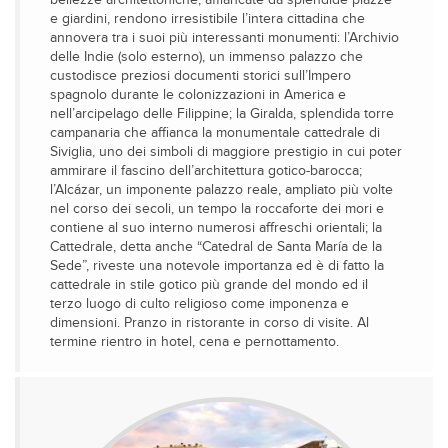
bellezze architettoniche, affiancate da splendide piazze
e giardini, rendono irresistibile l’intera cittadina che
annovera tra i suoi più interessanti monumenti: l’Archivio
delle Indie (solo esterno), un immenso palazzo che
custodisce preziosi documenti storici sull’Impero
spagnolo durante le colonizzazioni in America e
nell’arcipelago delle Filippine; la Giralda, splendida torre
campanaria che affianca la monumentale cattedrale di
Siviglia, uno dei simboli di maggiore prestigio in cui poter
ammirare il fascino dell’architettura gotico-barocca;
l’Alcázar, un imponente palazzo reale, ampliato più volte
nel corso dei secoli, un tempo la roccaforte dei mori e
contiene al suo interno numerosi affreschi orientali; la
Cattedrale, detta anche “Catedral de Santa María de la
Sede”, riveste una notevole importanza ed è di fatto la
cattedrale in stile gotico più grande del mondo ed il
terzo luogo di culto religioso come imponenza e
dimensioni. Pranzo in ristorante in corso di visite. Al
termine rientro in hotel, cena e pernottamento.