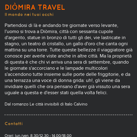
DIÒMIRA TRAVEL
Il mondo nei tuoi occhi
Partendosi di là e andando tre giornate verso levante,
l'uomo si trova a Diòmira, città con sessanta cupole
d'argento, statue in bronzo di tutti gli dei, vie lastricate in
stagno, un teatro di cristallo, un gallo d'oro che canta ogni
mattina su una torre. Tutte queste bellezze il viaggiatore già
conosce per averle viste anche in altre città. Ma la proprietà
di questa è che chi vi arriva una sera di settembre, quando
le giornate s'accorciano e le lampade multicolori
s'accendono tutte insieme sulle porte delle friggitorie, e da
una terrazza una voce di donna grida: uh!, gli viene da
invidiare quelli che ora pensano d'aver già vissuto una sera
uguale a questa e d'esser stati quella volta felici.
Dal romanzo Le città invisibili di Italo Calvino
Contatti
Orari: lun./ven. 8.30/12.30 - 14.00/18.00