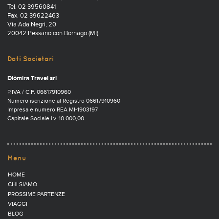
Tel. 02 39560841
Fax. 02 39622463
Via Ada Negri, 20
20042 Pessano con Bornago (MI)
Dati Societari
Diòmira Travel srl
P.IVA / C.F. 06617910960
Numero iscrizione al Registro 06617910960
Impresa e numero REA MI-1903197
Capitale Sociale i.v. 10.000,00
Menu
HOME
CHI SIAMO
PROSSIME PARTENZE
VIAGGI
BLOG