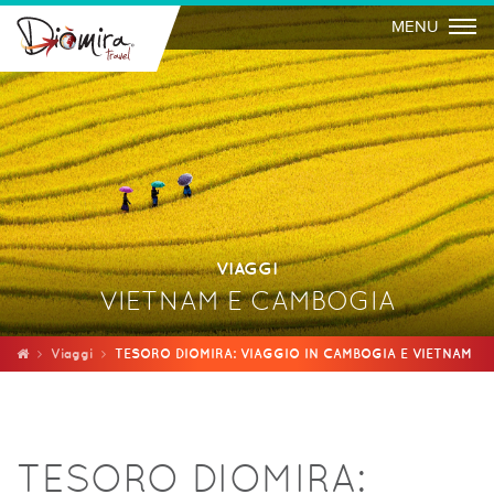
Togg
MENU
VIAGGI
VIETNAM E CAMBOGIA
Viaggi
TESORO DIOMIRA: VIAGGIO IN CAMBOGIA E VIETNAM
TESORO DIOMIRA: