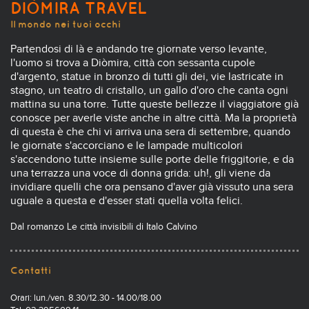
DIÒMIRA TRAVEL
Il mondo nei tuoi occhi
Partendosi di là e andando tre giornate verso levante,
l'uomo si trova a Diòmira, città con sessanta cupole
d'argento, statue in bronzo di tutti gli dei, vie lastricate in
stagno, un teatro di cristallo, un gallo d'oro che canta ogni
mattina su una torre. Tutte queste bellezze il viaggiatore già
conosce per averle viste anche in altre città. Ma la proprietà
di questa è che chi vi arriva una sera di settembre, quando
le giornate s'accorciano e le lampade multicolori
s'accendono tutte insieme sulle porte delle friggitorie, e da
una terrazza una voce di donna grida: uh!, gli viene da
invidiare quelli che ora pensano d'aver già vissuto una sera
uguale a questa e d'esser stati quella volta felici.
Dal romanzo Le città invisibili di Italo Calvino
Contatti
Orari: lun./ven. 8.30/12.30 - 14.00/18.00