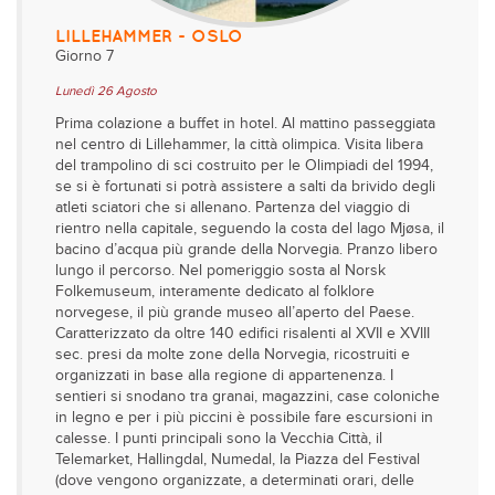
LILLEHAMMER - OSLO
Giorno 7
Lunedì 26 Agosto
Prima colazione a buffet in hotel. Al mattino passeggiata
nel centro di Lillehammer, la città olimpica. Visita libera
del trampolino di sci costruito per le Olimpiadi del 1994,
se si è fortunati si potrà assistere a salti da brivido degli
atleti sciatori che si allenano. Partenza del viaggio di
rientro nella capitale, seguendo la costa del lago Mjøsa, il
bacino d’acqua più grande della Norvegia. Pranzo libero
lungo il percorso. Nel pomeriggio sosta al Norsk
Folkemuseum, interamente dedicato al folklore
norvegese, il più grande museo all’aperto del Paese.
Caratterizzato da oltre 140 edifici risalenti al XVII e XVIII
sec. presi da molte zone della Norvegia, ricostruiti e
organizzati in base alla regione di appartenenza. I
sentieri si snodano tra granai, magazzini, case coloniche
in legno e per i più piccini è possibile fare escursioni in
calesse. I punti principali sono la Vecchia Città, il
Telemarket, Hallingdal, Numedal, la Piazza del Festival
(dove vengono organizzate, a determinati orari, delle