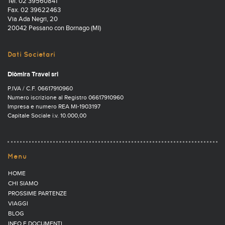
Tel. 02 39560841
Fax. 02 39622463
Via Ada Negri, 20
20042 Pessano con Bornago (MI)
Dati Societari
Diòmira Travel srl
P.IVA / C.F. 06617910960
Numero iscrizione al Registro 06617910960
Impresa e numero REA MI-1903197
Capitale Sociale i.v. 10.000,00
Menu
HOME
CHI SIAMO
PROSSIME PARTENZE
VIAGGI
BLOG
INFO E DOCUMENTI