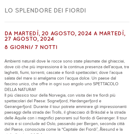
LO SPLENDORE DEI FIORDI
DA
MARTEDÌ, 20 AGOSTO, 2024
A
MARTEDÌ,
27 AGOSTO, 2024
8 GIORNI/ 7 NOTTI
Ambienti naturali dove le rocce sono state plasmate dai ghiacciai,
dove ciò che più impressiona è la continua presenza dell’acqua, tra
laghetti, fiumi, torrenti, cascate e fiordi spettacolari; dove l’acqua
salata del mare si amalgama con l’acqua dolce. Un paese dal
fascino unico, che offre in ogni suo angolo uno SPETTACOLO
DELLA NATURA!!
Il più classico tour della Norvegia, con visita dei tre fiordi più
spettacolari del Paese: Sognefjord, Hardangerfjord e
Geirangerfjord. Durante il tour potrete ammirare gli impressionanti
paesaggi della strada dei Trolls, il ghiacciaio di Briksdal e la strada
delle Aquile con i magnifici panorami sul fiordo di Geiranger. Il tour
inizia e si conclude ad Oslo, passando per Bergen, seconda città
del Paese, conosciuta come la “Capitale dei Fiordi”, Ålesund e la