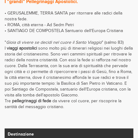
I "grandi" Pellegrinaggi Apostolici.
• GERUSALEMME, TERRA SANTA per ritornare alle radici della
nostra fede.
• ROMA, città eterna - Ad Sedm Petri
• SANTIAGO DE COMPOSTELA Santuario dell'Europa Cristiana
"
Gioia di vivere se decidi nel cuore il Santo Viaggio
" (salmo 83)
I
viaggi apostolici
sono molto più di itinerari religiosi nei luoghi della
storia del cristianesimo. Sono veri cammini spirituali per ritrovare le
radici della nostra cristianità. Con essi la fede si rafforza nel nostro
cuore. Dalla Terrasanta, con la sua aria di spiritualità che pervade
ogni città e ci permette di ripercorrere i passi di Gesù, fino a Roma,
la città eterna, dove il cristianesimo affonda le sue radici e trova il
suo più importante tempio: la Basilica di San Pietro in Vaticano. E
poi Santiago de Compostela, santuario dell'Europa cristiana, con la
visita alla tomba dell'apostolo Giacomo.
Tre
pellegrinaggi di fede
da vivere col cuore, per riscoprire la
santità del messaggio cristiano.
Destinazione