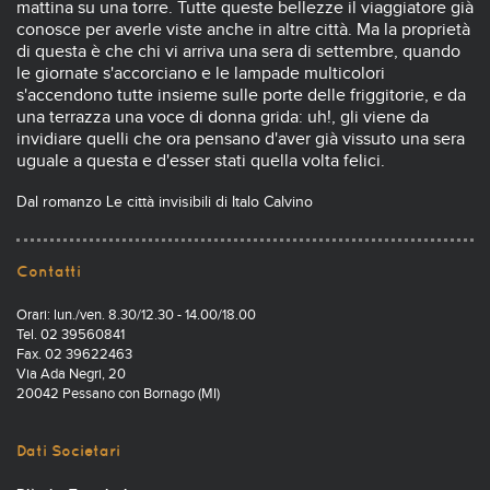
mattina su una torre. Tutte queste bellezze il viaggiatore già
conosce per averle viste anche in altre città. Ma la proprietà
di questa è che chi vi arriva una sera di settembre, quando
le giornate s'accorciano e le lampade multicolori
s'accendono tutte insieme sulle porte delle friggitorie, e da
una terrazza una voce di donna grida: uh!, gli viene da
invidiare quelli che ora pensano d'aver già vissuto una sera
uguale a questa e d'esser stati quella volta felici.
Dal romanzo Le città invisibili di Italo Calvino
Contatti
Orari: lun./ven. 8.30/12.30 - 14.00/18.00
Tel. 02 39560841
Fax. 02 39622463
Via Ada Negri, 20
20042 Pessano con Bornago (MI)
Dati Societari