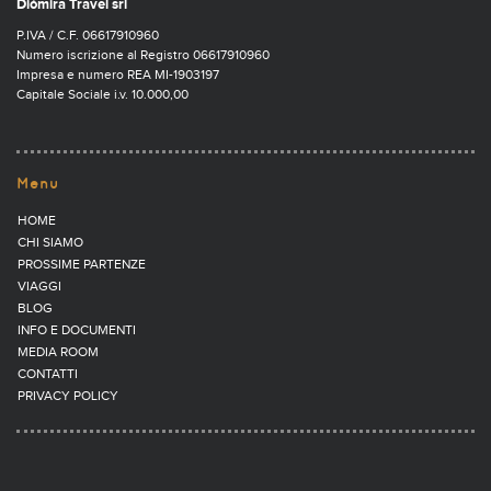
Diòmira Travel srl
P.IVA / C.F. 06617910960
Numero iscrizione al Registro 06617910960
Impresa e numero REA MI-1903197
Capitale Sociale i.v. 10.000,00
Menu
HOME
CHI SIAMO
PROSSIME PARTENZE
VIAGGI
BLOG
INFO E DOCUMENTI
MEDIA ROOM
CONTATTI
PRIVACY POLICY