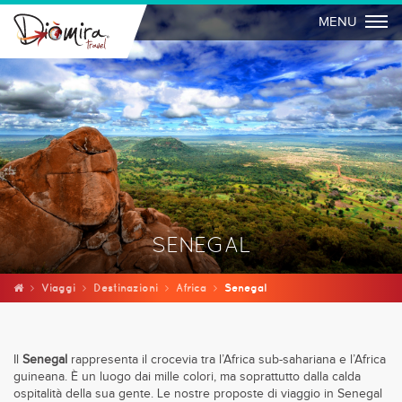
Togg
MENU
SENEGAL
Viaggi
Destinazioni
Africa
Senegal
Il
Senegal
rappresenta il crocevia tra l’Africa sub-sahariana e l’Africa
guineana. È un luogo dai mille colori, ma soprattutto dalla calda
ospitalità della sua gente. Le nostre proposte di viaggio in Senegal