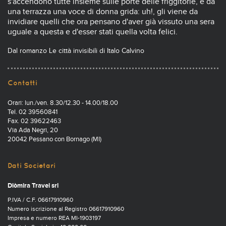
s'accendono tutte insieme sulle porte delle friggitorie, e da
una terrazza una voce di donna grida: uh!, gli viene da
invidiare quelli che ora pensano d'aver già vissuto una sera
uguale a questa e d'esser stati quella volta felici.
Dal romanzo Le città invisibili di Italo Calvino
Contatti
Orari: lun./ven. 8.30/12.30 - 14.00/18.00
Tel. 02 39560841
Fax. 02 39622463
Via Ada Negri, 20
20042 Pessano con Bornago (MI)
Dati Societari
Diòmira Travel srl
P.IVA / C.F. 06617910960
Numero iscrizione al Registro 06617910960
Impresa e numero REA MI-1903197