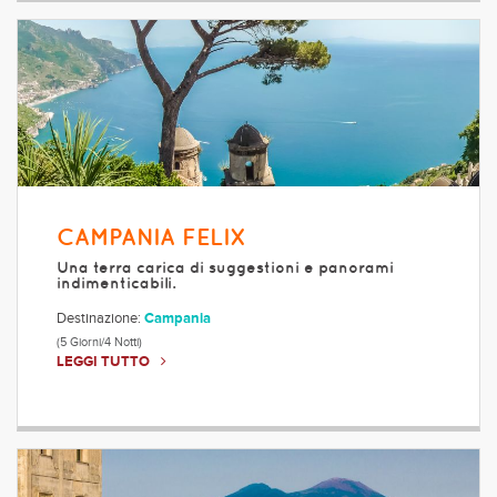
CAMPANIA FELIX
Una terra carica di suggestioni e panorami
indimenticabili.
Destinazione:
Campania
(5 Giorni/4 Notti)
LEGGI TUTTO