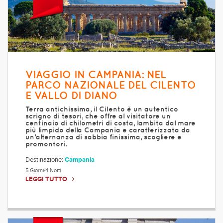
VIAGGIO IN CAMPANIA: NEL
PARCO NAZIONALE DEL CILENTO
E VALLO DI DIANO
Terra antichissima, il Cilento è un autentico
scrigno di tesori, che offre al visitatore un
centinaio di chilometri di costa, lambita dal mare
più limpido della Campania e caratterizzata da
un’alternanza di sabbia finissima, scogliere e
promontori.
Destinazione:
Campania
5 Giorni/4 Notti
LEGGI TUTTO