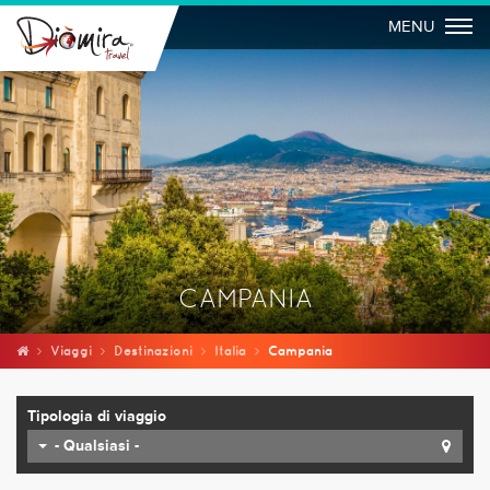
Togg
MENU
CAMPANIA
Viaggi
Destinazioni
Italia
Campania
Tipologia di viaggio
- Qualsiasi -