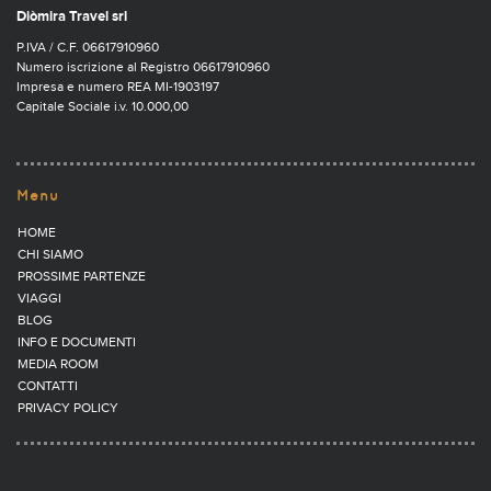
Diòmira Travel srl
P.IVA / C.F. 06617910960
Numero iscrizione al Registro 06617910960
Impresa e numero REA MI-1903197
Capitale Sociale i.v. 10.000,00
Menu
HOME
CHI SIAMO
PROSSIME PARTENZE
VIAGGI
BLOG
INFO E DOCUMENTI
MEDIA ROOM
CONTATTI
PRIVACY POLICY