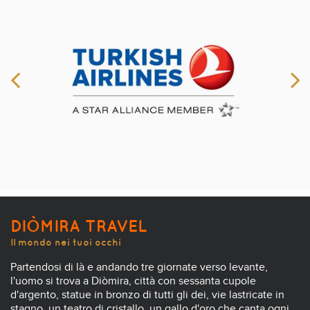
DIÒMIRA TRAVEL
Il mondo nei tuoi occhi
Partendosi di là e andando tre giornate verso levante,
l'uomo si trova a Diòmira, città con sessanta cupole
d'argento, statue in bronzo di tutti gli dei, vie lastricate in
stagno, un teatro di cristallo, un gallo d'oro che canta ogni