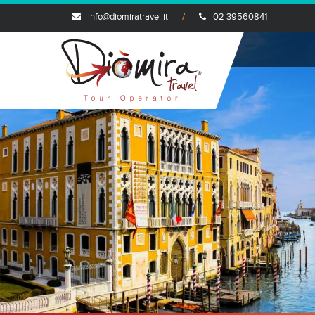
info@diomiratravel.it
02 39560841