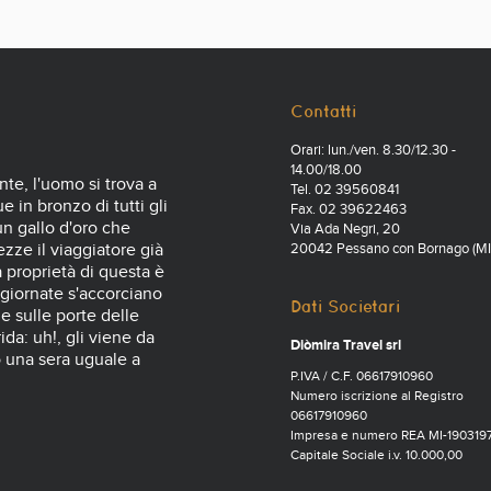
Contatti
Orari: lun./ven. 8.30/12.30 -
14.00/18.00
nte, l'uomo si trova a
Tel. 02 39560841
 in bronzo di tutti gli
Fax. 02 39622463
 un gallo d'oro che
Via Ada Negri, 20
zze il viaggiatore già
20042 Pessano con Bornago (MI
a proprietà di questa è
 giornate s'accorciano
Dati Societari
e sulle porte delle
ida: uh!, gli viene da
Diòmira Travel srl
o una sera uguale a
P.IVA / C.F. 06617910960
Numero iscrizione al Registro
06617910960
Impresa e numero REA MI-190319
Capitale Sociale i.v. 10.000,00