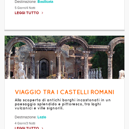
Destinazione:
Basilicata
5 Giorni/4 Notti
LEGGI TUTTO
VIAGGIO TRA I CASTELLI ROMANI
Alla scoperta di antichi borghi incastonati in un
paesaggio splendido e pittoresco, tra laghi
vulcanici e ville signorili.
Destinazione:
Lazio
4 Giorni/3 Notti
LEGGI TUTTO