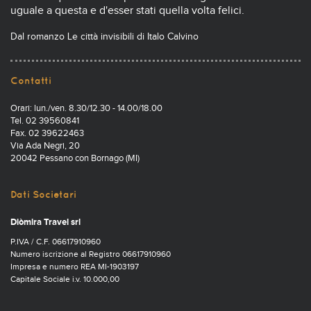
uguale a questa e d'esser stati quella volta felici.
Dal romanzo Le città invisibili di Italo Calvino
Contatti
Orari: lun./ven. 8.30/12.30 - 14.00/18.00
Tel. 02 39560841
Fax. 02 39622463
Via Ada Negri, 20
20042 Pessano con Bornago (MI)
Dati Societari
Diòmira Travel srl
P.IVA / C.F. 06617910960
Numero iscrizione al Registro 06617910960
Impresa e numero REA MI-1903197
Capitale Sociale i.v. 10.000,00