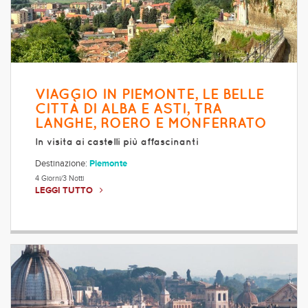
VIAGGIO IN PIEMONTE, LE BELLE
CITTÀ DI ALBA E ASTI, TRA
LANGHE, ROERO E MONFERRATO
In visita ai castelli più affascinanti
Destinazione:
Piemonte
4 Giorni/3 Notti
LEGGI TUTTO