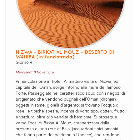
NIZWA – BIRKAT AL MOUZ – DESERTO DI
WAHIBA (in fuoristrada)
Giorno 4
Mercoledì 11 Novembre
Prima colazione in hotel. Al mattino visita di Nizwa, ex
capitale dell’Oman, sorge intorno alle mura del famoso
Forte. Passeggiata nel caratteristico souq con i negozi di
artigianato che vendono pugnali dell’Oman (khanjar),
oggetti in rame, gioielli d’argento; si trovano l’acqua di
rose, le tipiche spezie, incensi di vario tipo, datteri, frutta
e verdura, oltre alla vendita di bestiame. Si prosegue
verso l’oasi di Birkat Al Mouz, caratterizzata dalla
presenza di una rete di Falaj (acquedotti tipici omaniti
che fanno parte del patrimonio Unesco), che rendono