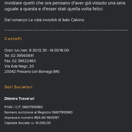
invidiare quelli che ora pensano d'aver già vissuto una sera
uguale a questa e d'esser stati quella volta felici.
Dal romanzo Le città invisibili di Italo Calvino
Contatti
Orari: lun./ven. 8.30/12.30 - 14.00/18.00
Tel. 02 39560841
Fax. 02 39622463
Via Ada Negri, 20
20042 Pessano con Bornago (MI)
Dati Societari
Diòmira Travel srl
P.IVA / C.F. 06617910960
Numero iscrizione al Registro 06617910960
Impresa e numero REA MI-1903197
Capitale Sociale i.v. 10.000,00