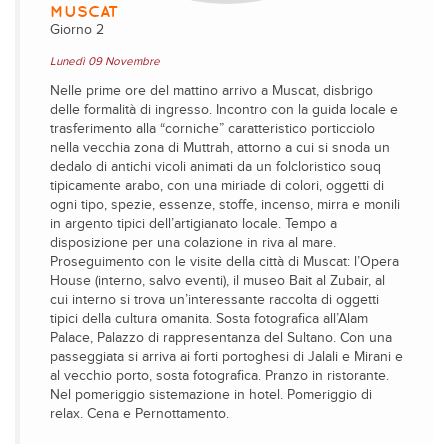
MUSCAT
Giorno 2
Lunedì 09 Novembre
Nelle prime ore del mattino arrivo a Muscat, disbrigo
delle formalità di ingresso. Incontro con la guida locale e
trasferimento alla “corniche” caratteristico porticciolo
nella vecchia zona di Muttrah, attorno a cui si snoda un
dedalo di antichi vicoli animati da un folcloristico souq
tipicamente arabo, con una miriade di colori, oggetti di
ogni tipo, spezie, essenze, stoffe, incenso, mirra e monili
in argento tipici dell’artigianato locale. Tempo a
disposizione per una colazione in riva al mare.
Proseguimento con le visite della città di Muscat: l’Opera
House (interno, salvo eventi), il museo Bait al Zubair, al
cui interno si trova un’interessante raccolta di oggetti
tipici della cultura omanita. Sosta fotografica all’Alam
Palace, Palazzo di rappresentanza del Sultano. Con una
passeggiata si arriva ai forti portoghesi di Jalali e Mirani e
al vecchio porto, sosta fotografica. Pranzo in ristorante.
Nel pomeriggio sistemazione in hotel. Pomeriggio di
relax. Cena e Pernottamento.