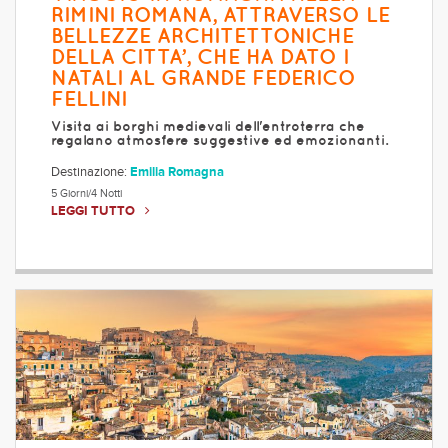
RIMINI ROMANA, ATTRAVERSO LE
BELLEZZE ARCHITETTONICHE
DELLA CITTA’, CHE HA DATO I
NATALI AL GRANDE FEDERICO
FELLINI
Visita ai borghi medievali dell'entroterra che
regalano atmosfere suggestive ed emozionanti.
Destinazione:
Emilia Romagna
5 Giorni/4 Notti
LEGGI TUTTO