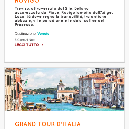
ROVIGO
Treviso, attraversata dal Sile, Belluno
accarezzata dal Piave, Rovigo lambita dall’Adige.
Località dove regna la tranquillità, tra antiche
abbazie, ville palladiane e le dolci colline del
Prosecco.
Destinazione:
Veneto
5 Giorni/4 Notti
LEGGI TUTTO
GRAND TOUR D’ITALIA