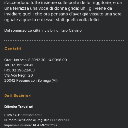
s'accendono tutte insieme sulle porte delle friggitorie, e da
una terrazza una voce di donna grida: uh!, gli viene da
invidiare quelli che ora pensano d'aver già vissuto una sera
uguale a questa e d'esser stati quella volta felici.
Dal romanzo Le città invisibili di Italo Calvino
Contatti
Orari: lun./ven. 8.30/12.30 - 14.00/18.00
Tel. 02 39560841
Fax. 02 39622463
Via Ada Negri, 20
20042 Pessano con Bornago (MI)
Dati Societari
Diòmira Travel srl
P.IVA / C.F. 06617910960
Numero iscrizione al Registro 06617910960
Impresa e numero REA MI-1903197